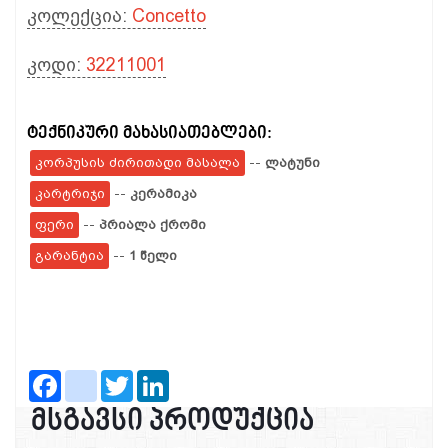
კოლექცია:
Concetto
კოდი:
32211001
ტექნიკური მახასიათებლები:
კორპუსის ძირითადი მასალა
--
ლატუნი
კარტრიჯი
--
კერამიკა
ფერი
--
პრიალა ქრომი
გარანტია
--
1 წელი
Facebook
instagram
Twitter
LinkedIn
მსგავსი პროდუქცია