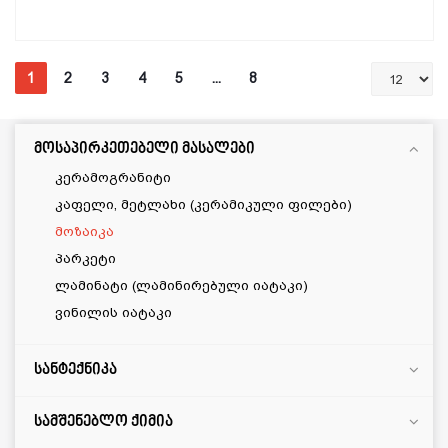
1
2
3
4
5
...
8
მოსაპირკეთებელი მასალები
სამშენებლო ქიმია
კერამოგრანიტი
წებოცემენტი
კაფელი, მეტლახი (კერამიკული ფილები)
ღარების შემავსებელი
მოზაიკა
ჰიდროსაიზოლაციო მასალები
პარკეტი
პარკეტის და ლამინატის წებო
ლამინატი (ლამინირებული იატაკი)
თვითსწორებადი მასალები
ვინილის იატაკი
გრუნტი
სილიკონი
სანტექნიკა
საწმენდი საშუალებები
სამშენებლო ქიმია
ბათქაში