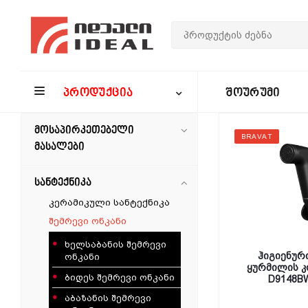
ᲞᲠᲝᲓᲣᲥᲪᲘᲐ
ᲨᲝᲣᲠᲣᲛᲘ
მოსაპირკეთებელი
BRAVAT
მასალები
სანტექნიკა
კერამიკული სანტექნიკა
შემრევი ონკანი
ხელსაბანის შემრევი
ჰიგიენური
ონკანი
ყურმილის კ
ბიდეს შემრევი ონკანი
D9148BW
აბაზანის შემრევი