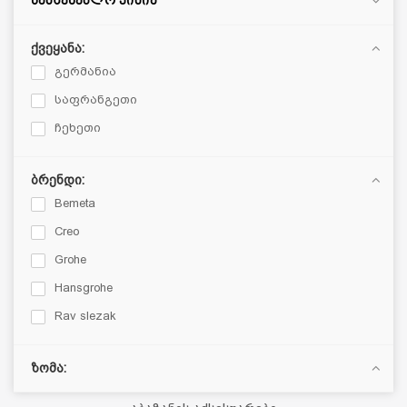
სამშენებლო ქიმია
მოსაპირკეთებელი მასალები
ქვეყანა:
კერამოგრანიტი
გერმანია
კაფელი, მეტლახი (კერამიკული ფილები)
საფრანგეთი
მოზაიკა
ჩეხეთი
პარკეტი
ლამინატი (ლამინირებული იატაკი)
ვინილის იატაკი
ბრენდი:
Bemeta
სანტექნიკა
Creo
კერამიკული სანტექნიკა
Grohe
შემრევი ონკანი
Hansgrohe
სამზარეულოს უჟანგავი ნიჟარა
Rav slezak
საშხაპე მოწყობილობები
აბაზანის მოწყობილობები
ზომა:
აბაზანის ავეჯი