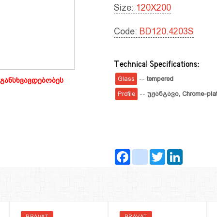
Size:
120X200
Code:
BD120.4203S
Technical Specifications:
Glass
--
tempered
განსხვავდებობეს
Profile
--
უჟანგავი,
Chrome-plat
Facebook
instagram
Twitter
LinkedIn
BRAVAT
BRAVAT