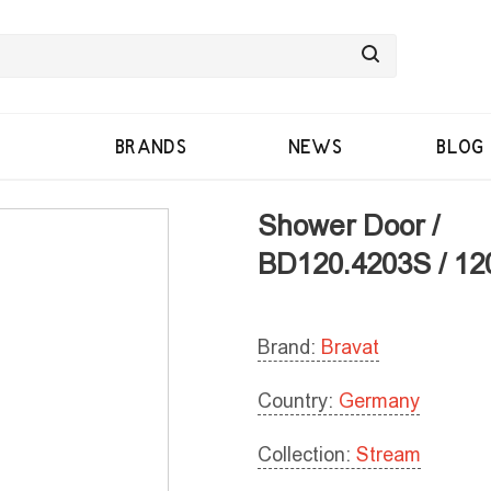
BRANDS
NEWS
BLOG
Shower Door /
BD120.4203S / 1
Brand:
Bravat
Country:
Germany
Collection:
Stream