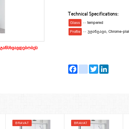
Technical Specifications:
Glass
--
tempered
Profile
--
უჟანგავი,
Chrome-plat
განსხვავდებობეს
Facebook
instagram
Twitter
LinkedIn
BRAVAT
BRAVAT