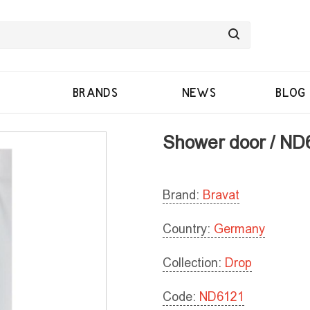
BRANDS
NEWS
BLOG
Shower door / ND
Brand:
Bravat
Country:
Germany
Collection:
Drop
Code:
ND6121