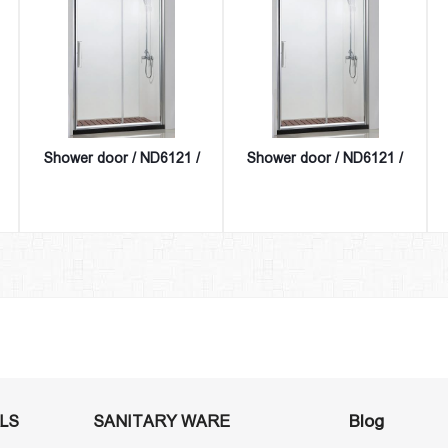
Shower door / ND6121 /
Shower door / ND6121 /
Blog
LS
SANITARY WARE