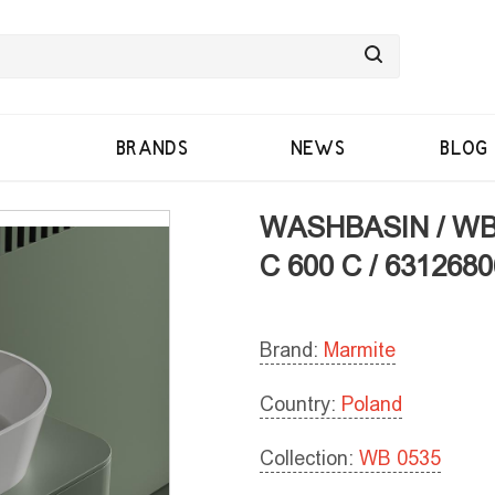
BRANDS
NEWS
BLOG
WASHBASIN / WB
C 600 C / 6312680
Brand:
Marmite
Country:
Poland
Collection:
WB 0535