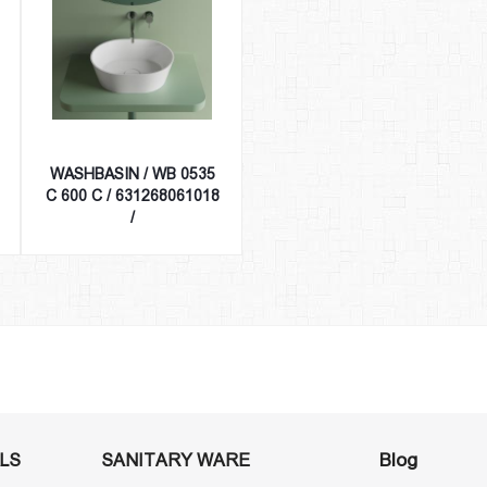
WASHBASIN / WB 0535
C 600 C / 631268061018
/
Blog
LS
SANITARY WARE