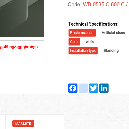
Code:
WB 0535 C 600 C /
Technical Specifications:
Basic material
--
Artificial stone
Color
--
white
განსხვავდებობეს
Installation type
--
Standing
Facebook
instagram
Twitter
LinkedIn
MARMITE